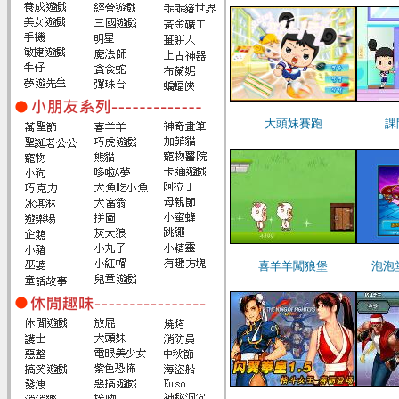
大頭妹賽跑
課
喜羊羊闖狼堡
泡泡