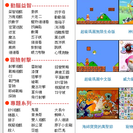
超級瑪麗無限生命版
神
超級瑪麗中文版
威力爆
海綿寶寶的萬聖節
寵物