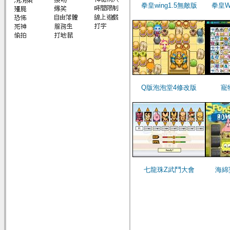
拳皇wing1.5無敵版
拳皇W
Q版泡泡堂4修改版
寵
七龍珠Z武鬥大會
海綿