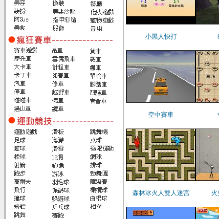
小黑人快打
空中賽車
森林冰火人雙人迷宮
火