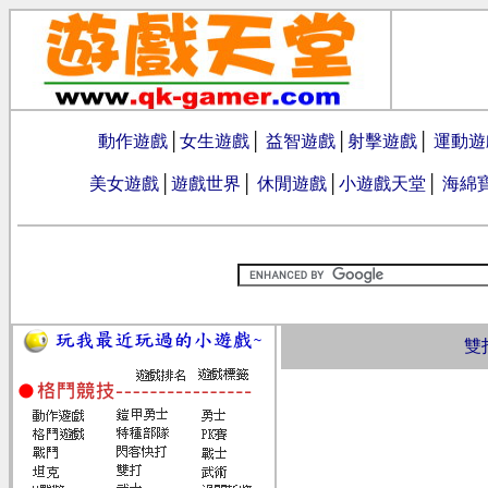
動作遊戲
│
女生遊戲
│
益智遊戲
│
射擊遊戲
│
運動遊
美女遊戲
│
遊戲世界
│
休閒遊戲
│
小遊戲天堂
│
海綿
雙