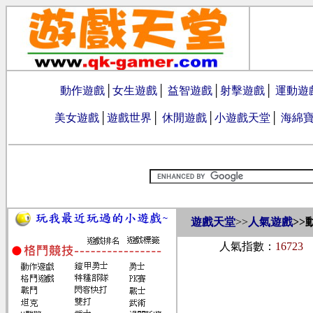
動作遊戲
│
女生遊戲
│
益智遊戲
│
射擊遊戲
│
運動遊
美女遊戲
│
遊戲世界
│
休閒遊戲
│
小遊戲天堂
│
海綿
遊戲天堂
>>
人氣遊戲
>>
人氣指數：
16723