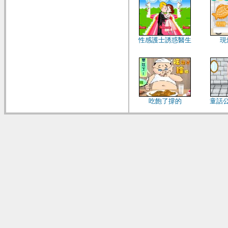
性感護士誘惑醫生
現
吃飽了撐的
童話