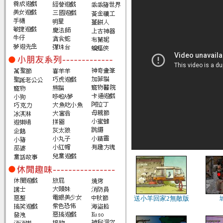
送小羊回家2無敵版