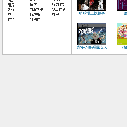
籃球場上找數字
恐怖小鎮-殭屍吃人
捲