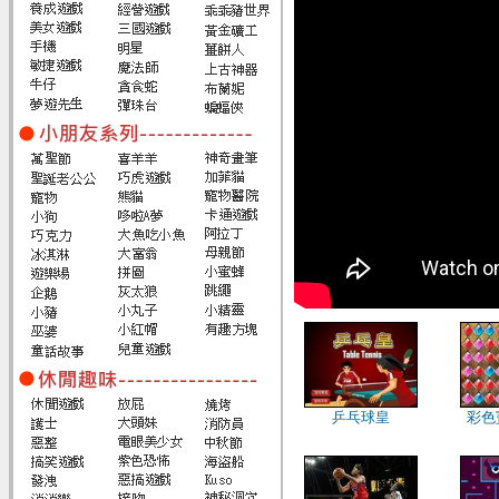
乒乓球皇
彩色