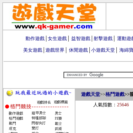
動作遊戲
│
女生遊戲
│
益智遊戲
│
射擊遊戲
│
運動遊
美女遊戲
│
遊戲世界
│
休閒遊戲
│
小遊戲天堂
│
海綿
遊戲天堂
>>
格鬥遊戲
>>
人氣指數：
25646