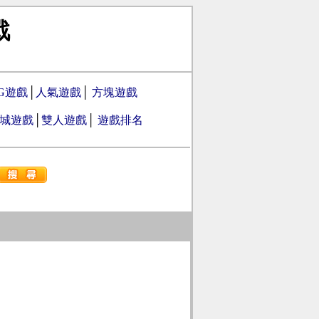
戰
PG遊戲
│
人氣遊戲
│
方塊遊戲
城遊戲
│
雙人遊戲
│
遊戲排名