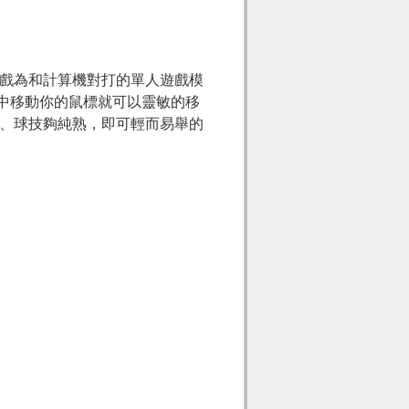
戲為和計算機對打的單人遊戲模
戲中移動你的鼠標就可以靈敏的移
、球技夠純熟，即可輕而易舉的