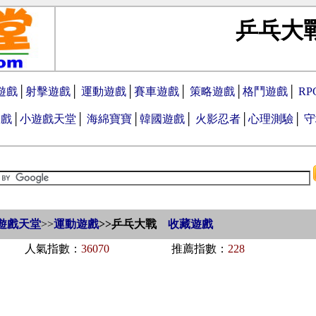
乒乓大
遊戲
│
射擊遊戲
│
運動遊戲
│
賽車遊戲
│
策略遊戲
│
格鬥遊戲
│
R
遊戲
│
小遊戲天堂
│
海綿寶寶
│
韓國遊戲
│
火影忍者
│
心理測驗
│
守
遊戲天堂
>>
運動遊戲
>>
乒乓大戰
收藏遊戲
人氣指數：
36070
推薦指數：
228