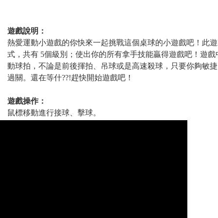
遊戲說明：
熱愛運動小遊戲的你快來一起挑戰這個桌球的小遊戲吧！此遊
式，共有 5個級別；使出你的所有拿手技能贏得遊戲吧！遊
動球拍，不論是前後揮拍、吊球或是高速殺球，只要你夠敏捷
過關。還在等什??!趕快開始遊戲吧！
遊戲操作：
鼠標移動進行接球、擊球。