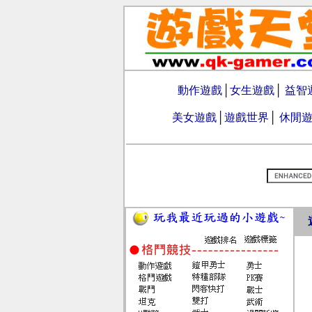
動作遊戲
│
女生遊戲
│
益智
美女遊戲
│
遊戲世界
│
休閒