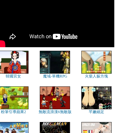
韓國宮女
魔域-單機RPG
火柴人躲方塊
粉筆引導蘋果2
無敵流浪漢6無敵版
芊嫩細足