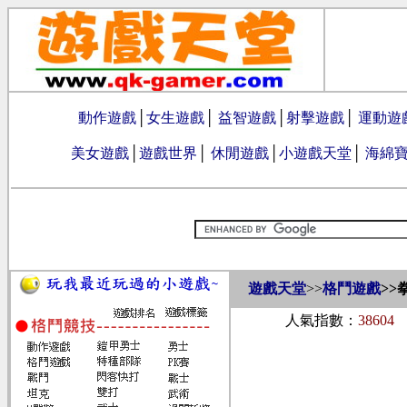
動作遊戲
│
女生遊戲
│
益智遊戲
│
射擊遊戲
│
運動遊
美女遊戲
│
遊戲世界
│
休閒遊戲
│
小遊戲天堂
│
海綿
遊戲天堂
>>
格鬥遊戲
>>
拳
人氣指數：
38604