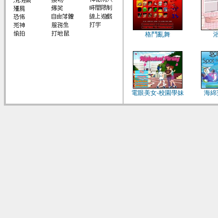
格鬥亂舞
電眼美女-校園學妹
海綿