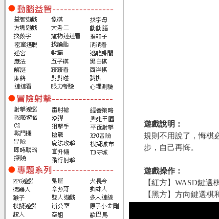
遊戲說明：
規則不用說了，悔棋
步，自己再悔。
遊戲操作：
【紅方】WASD鍵選
【黑方】方向鍵選棋和