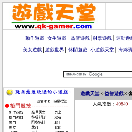
動作遊戲
│
女生遊戲
│
益智遊戲
│
射擊遊戲
│
運動遊
美女遊戲
│
遊戲世界
│
休閒遊戲
│
小遊戲天堂
│
海綿
遊戲天堂
>>
益智遊戲
>>
人氣指數：
49849