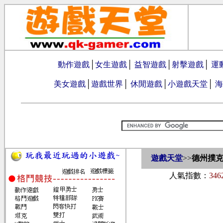
動作遊戲
│
女生遊戲
│
益智遊戲
│
射擊遊戲
│
運
美女遊戲
│
遊戲世界
│
休閒遊戲
│
小遊戲天堂
│
海
遊戲天堂
>>
德州撲
人氣指數：
346