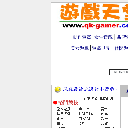
動作遊戲
│
女生遊戲
│
益智
美女遊戲
│
遊戲世界
│
休閒