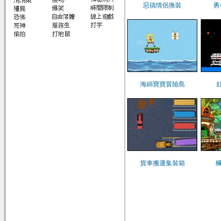
惡搞情侶換裝
勇
海綿寶寶冒險島
貨車搬運集裝箱