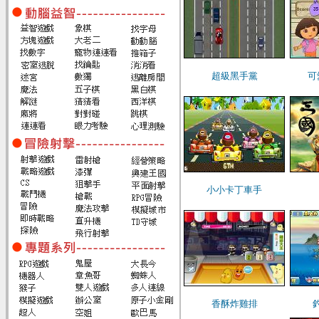
超級黑手黨
可
小小卡丁車手
香酥炸雞排