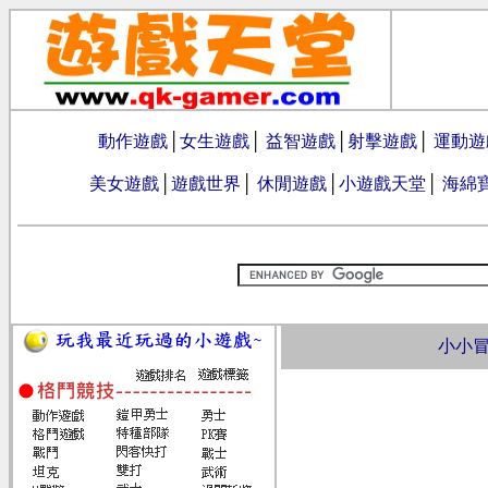
動作遊戲
│
女生遊戲
│
益智遊戲
│
射擊遊戲
│
運動遊
美女遊戲
│
遊戲世界
│
休閒遊戲
│
小遊戲天堂
│
海綿
小小