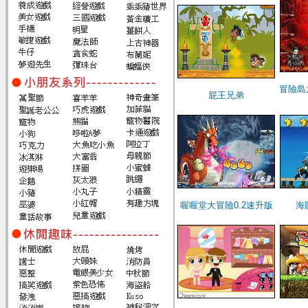
冒險島
屁王兄弟
喔喔堂大冒險0.2速升版
海