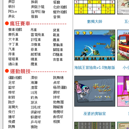
數獨大師
五
海賊王冒險島v1.0無敵版
小
巫婆的實驗室