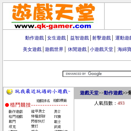
動作遊戲
│
女生遊戲
│
益智遊戲
│
射擊遊戲
│
運動遊
美女遊戲
│
遊戲世界
│
休閒遊戲
│
小遊戲天堂
│
海綿
遊戲天堂
>>
動作遊戲
>>
人氣指數：
493