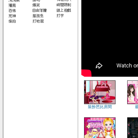
裝扮芭比房間