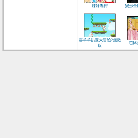
辣妹逛街
變形金
喜羊羊跳臺大冒險2無敵
芭比
版