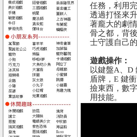
任務，利用
透過打怪來
著龐大的劇
骨之都，背
士守護自己
遊戲操作：
以鍵盤A、D 
盾牌，E 鍵衝
撿東西，數字鍵
用技能。