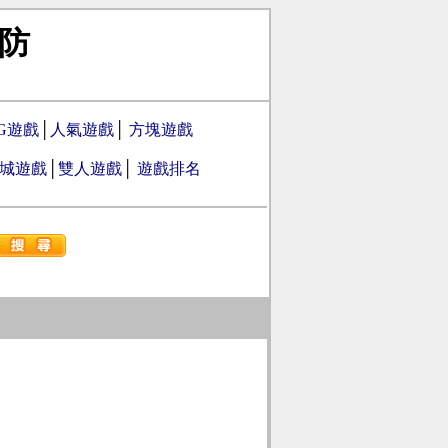
防
PG遊戲
│
人氣遊戲
│
方塊遊戲
城遊戲
│
雙人遊戲
│
遊戲排名