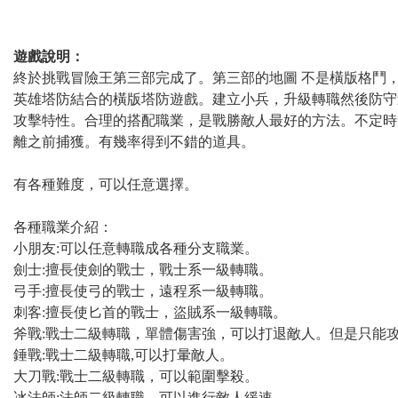
遊戲說明：
終於挑戰冒險王第三部完成了。第三部的地圖 不是橫版格鬥
英雄塔防結合的橫版塔防遊戲。建立小兵，升級轉職然後防守
攻擊特性。合理的搭配職業，是戰勝敵人最好的方法。不定時
離之前捕獲。有幾率得到不錯的道具。
有各種難度，可以任意選擇。
各種職業介紹：
小朋友:可以任意轉職成各種分支職業。
劍士:擅長使劍的戰士，戰士系一級轉職。
弓手:擅長使弓的戰士，遠程系一級轉職。
刺客:擅長使匕首的戰士，盜賊系一級轉職。
斧戰:戰士二級轉職，單體傷害強，可以打退敵人。但是只能
錘戰:戰士二級轉職,可以打暈敵人。
大刀戰:戰士二級轉職，可以範圍擊殺。
冰法師:法師二級轉職，可以進行敵人緩速。