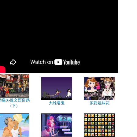
拳皇X-達文西密碼
大雄遇鬼
派對姐妹花
（下）