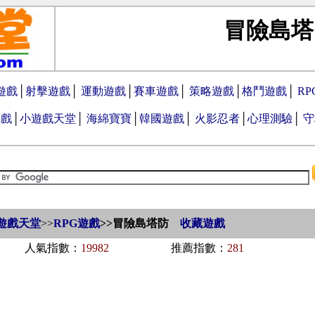
冒險島塔
遊戲
│
射擊遊戲
│
運動遊戲
│
賽車遊戲
│
策略遊戲
│
格鬥遊戲
│
R
遊戲
│
小遊戲天堂
│
海綿寶寶
│
韓國遊戲
│
火影忍者
│
心理測驗
│
守
遊戲天堂
>>
RPG遊戲
>>
冒險島塔防
收藏遊戲
人氣指數：
19982
推薦指數：
281