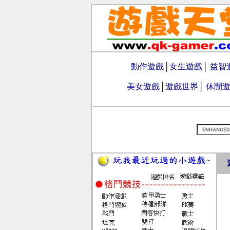
動作遊戲
│
女生遊戲
│
益智
美女遊戲
│
遊戲世界
│
休閒