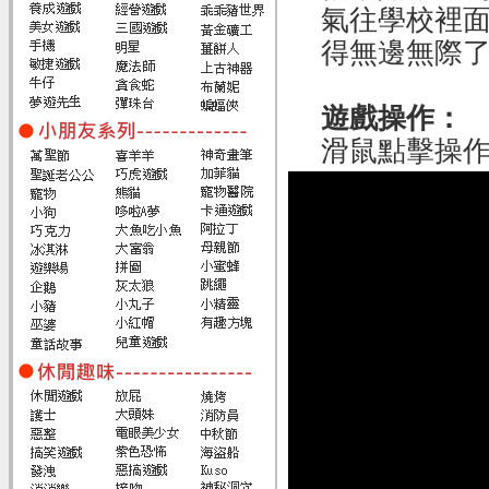
氣往學校裡
得無邊無際
遊戲操作：
滑鼠點擊操