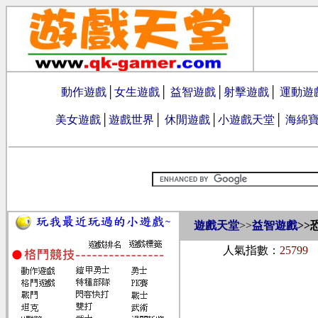
動作遊戲
│
女生遊戲
│
益智遊戲
│
射擊遊戲
│
運動遊
美女遊戲
│
遊戲世界
│
休閒遊戲
│
小遊戲天堂
│
海綿
遊戲天堂
>>
益智遊戲
>>
人氣指數：
25799