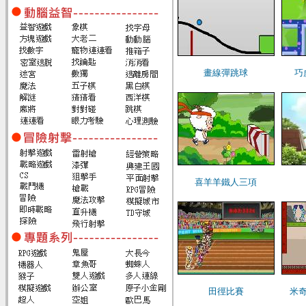
畫線彈跳球
巧
喜羊羊鐵人三項
田徑比賽
米