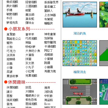
湖泊釣魚
極限消去