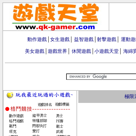
動作遊戲
│
女生遊戲
│
益智遊戲
│
射擊遊戲
│
運動遊
美女遊戲
│
遊戲世界
│
休閒遊戲
│
小遊戲天堂
│
海綿
極限