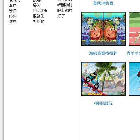
美國消防員
海綿寶寶找找茬
喜羊羊
極限越野2