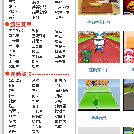
學做香蕉松餅
運動喜羊羊
乒乓大戰