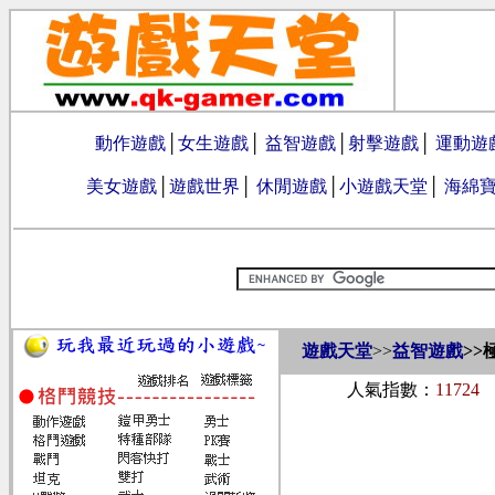
動作遊戲
│
女生遊戲
│
益智遊戲
│
射擊遊戲
│
運動遊
美女遊戲
│
遊戲世界
│
休閒遊戲
│
小遊戲天堂
│
海綿
遊戲天堂
>>
益智遊戲
>>
人氣指數：
11724