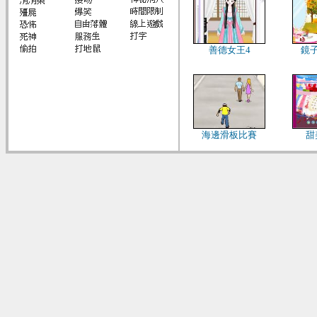
善德女王4
鏡
海邊滑板比賽
甜