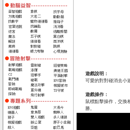
遊戲說明：
可愛的對對碰消去小
遊戲操作：
鼠標點擊操作，交換
勝。