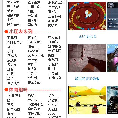
古印度祖瑪
騎兵特警加強版