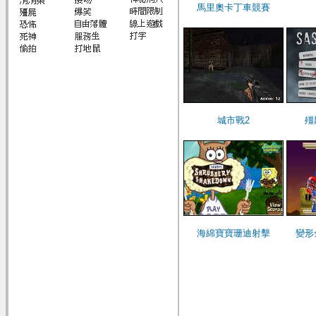
馬里奧卡丁車競賽
城市戰2
殭
海綿寶寶珊迪射擊
變形