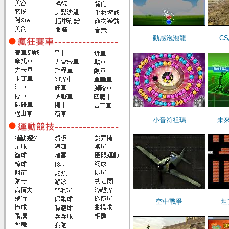
動感泡泡龍
C
小音符祖瑪
未
空中戰爭
坦