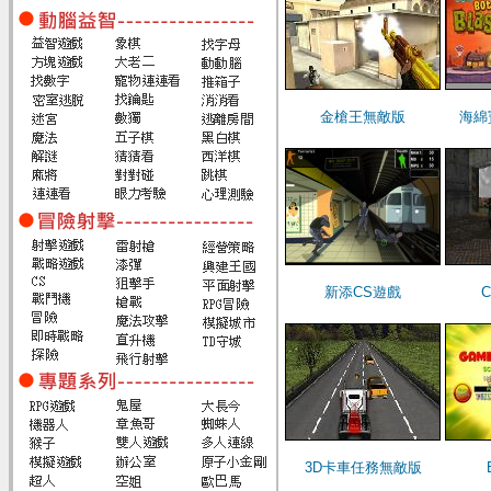
金槍王無敵版
海綿
新添CS遊戲
3D卡車任務無敵版