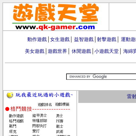
動作遊戲
│
女生遊戲
│
益智遊戲
│
射擊遊戲
│
運動遊
美女遊戲
│
遊戲世界
│
休閒遊戲
│
小遊戲天堂
│
海綿
雷