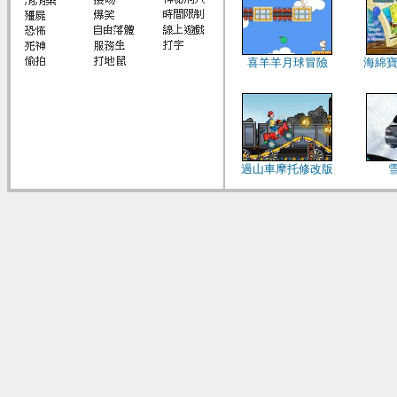
喜羊羊月球冒險
海綿寶
過山車摩托修改版