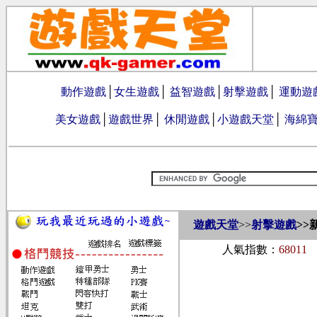
動作遊戲
│
女生遊戲
│
益智遊戲
│
射擊遊戲
│
運動遊
美女遊戲
│
遊戲世界
│
休閒遊戲
│
小遊戲天堂
│
海綿
遊戲天堂
>>
射擊遊戲
>>
人氣指數：
68011