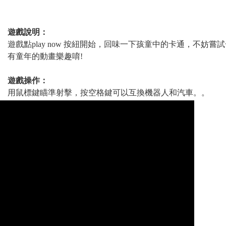
遊戲說明：
遊戲點play now 按紐開始，回味一下孩童中的卡通，不妨
有童年的動畫樂趣唷!
遊戲操作：
用鼠標鍵瞄準射擊，按空格鍵可以互換機器人和汽車。。