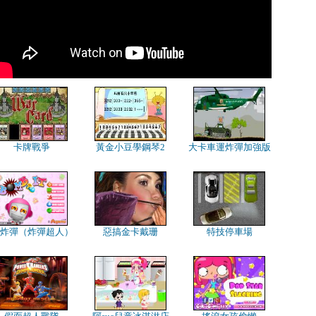
卡牌戰爭
黃金小豆學鋼琴2
大卡車運炸彈加強版
炸彈（炸彈超人）
惡搞金卡戴珊
特技停車場