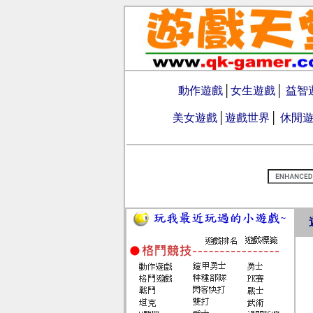
動作遊戲
│
女生遊戲
│
益智
美女遊戲
│
遊戲世界
│
休閒