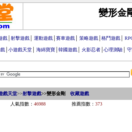
變形金
遊戲
│
射擊遊戲
│
運動遊戲
│
賽車遊戲
│
策略遊戲
│
格鬥遊戲
│
R
遊戲
│
小遊戲天堂
│
海綿寶寶
│
韓國遊戲
│
火影忍者
│
心理測驗
│
守
遊戲天堂
>>
射擊遊戲
>>
變形金剛
收藏遊戲
人氣指數：
46988
推薦指數：
373