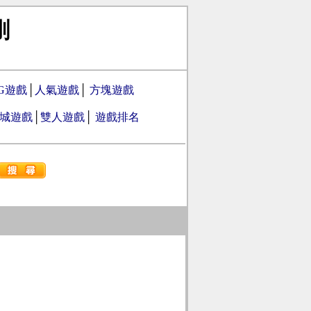
剛
PG遊戲
│
人氣遊戲
│
方塊遊戲
城遊戲
│
雙人遊戲
│
遊戲排名