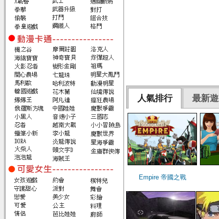
人氣排行
最新遊
Empire 帝國之戰