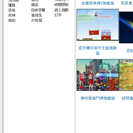
金庸群俠傳2無敵版
馬里奧
直升機吊裝中文版無敵
霓
版
奧特曼激鬥傳無敵版
經營瘋