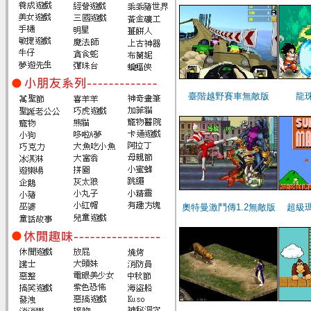
臺階越野賽車無敵版
龍
奧特曼激鬥傳1.2無敵版
超級