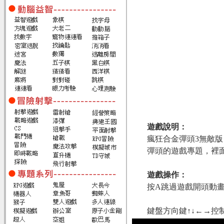
遊戲說明：
瘋狂合金彈頭3無敵
彈頭的遊戲專題，裡
遊戲操作：
按A跳過遊戲開頭動畫，
鍵盤方向鍵↑↓←→控