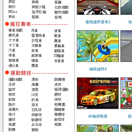
臺階越野賽車2
海
極限越野4
終極挑戰賽
跑