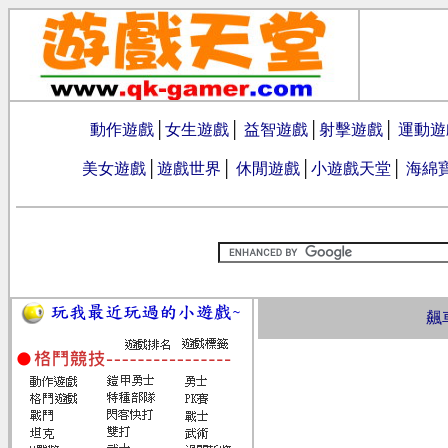
動作遊戲
│
女生遊戲
│
益智遊戲
│
射擊遊戲
│
運動遊
美女遊戲
│
遊戲世界
│
休閒遊戲
│
小遊戲天堂
│
海綿
飆