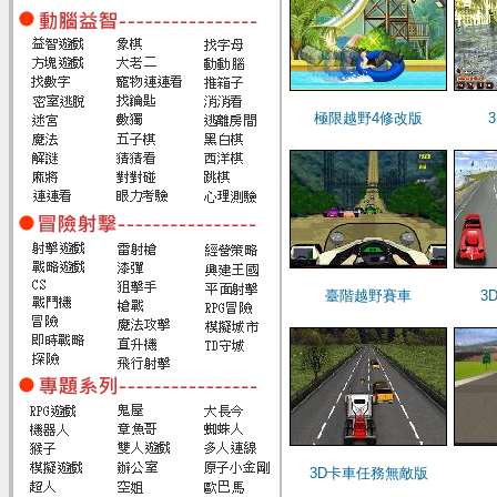
極限越野4修改版
臺階越野賽車
3
3D卡車任務無敵版