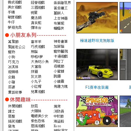
極速越野坦克無敵版
F1賽車改裝廠