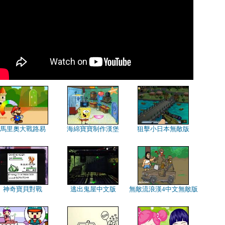
馬里奧大戰路易
海綿寶寶制作漢堡
狙擊小日本無敵版
神奇寶貝對戰
逃出鬼屋中文版
無敵流浪漢4中文無敵版