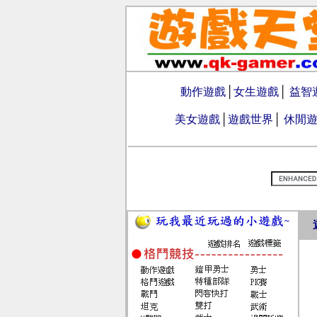
動作遊戲
│
女生遊戲
│
益智
美女遊戲
│
遊戲世界
│
休閒