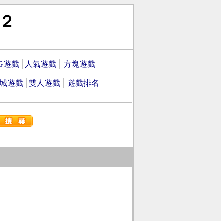
２
PG遊戲
│
人氣遊戲
│
方塊遊戲
城遊戲
│
雙人遊戲
│
遊戲排名