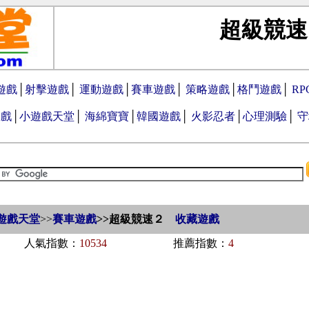
超級競速
遊戲
│
射擊遊戲
│
運動遊戲
│
賽車遊戲
│
策略遊戲
│
格鬥遊戲
│
R
遊戲
│
小遊戲天堂
│
海綿寶寶
│
韓國遊戲
│
火影忍者
│
心理測驗
│
守
遊戲天堂
>>
賽車遊戲
>>
超級競速２
收藏遊戲
人氣指數：
10534
推薦指數：
4