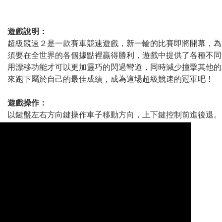
遊戲說明：
超級競速２是一款賽車競速遊戲，新一輪的比賽即將開幕，為
須要在全世界的各個據點裡贏得勝利，遊戲中提供了各種不同
用漂移功能才可以更加靈巧的閃過彎道，同時減少撞擊其他的
來跑下屬於自己的最佳成績，成為這場超級競速的冠軍吧！
遊戲操作：
以鍵盤左右方向鍵操作車子移動方向，上下鍵控制前進後退。