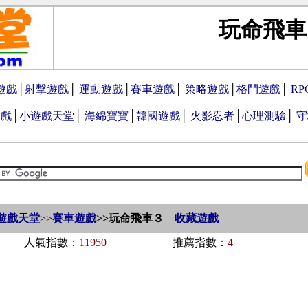
玩命飛車
遊戲
│
射擊遊戲
│
運動遊戲
│
賽車遊戲
│
策略遊戲
│
格鬥遊戲
│
R
遊戲
│
小遊戲天堂
│
海綿寶寶
│
韓國遊戲
│
火影忍者
│
心理測驗
│
守
遊戲天堂
>>
賽車遊戲
>>
玩命飛車３
收藏遊戲
人氣指數：
11950
推薦指數：
4