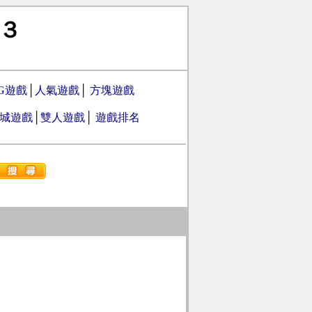
３
PG遊戲
│
人氣遊戲
│
方塊遊戲
城遊戲
│
雙人遊戲
│
遊戲排名