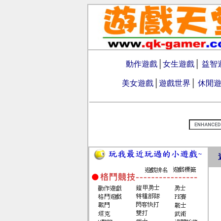
動作遊戲
│
女生遊戲
│
益智
美女遊戲
│
遊戲世界
│
休閒