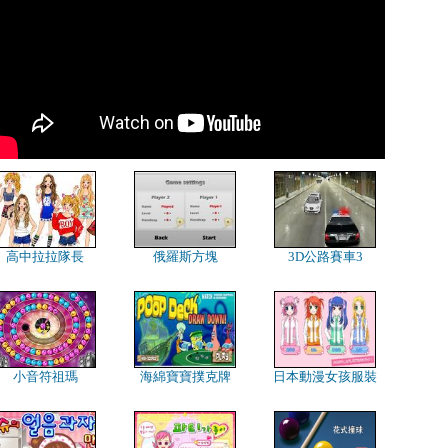
高中拉拉隊長
俄羅斯方塊
3D公路賽車3
小音符祖瑪
海綿寶寶撲克牌
日本動漫女孩服裝