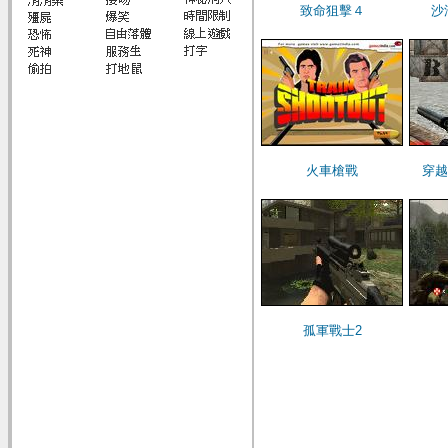
致命狙擊４
沙
火車槍戰
穿越
孤軍戰士2