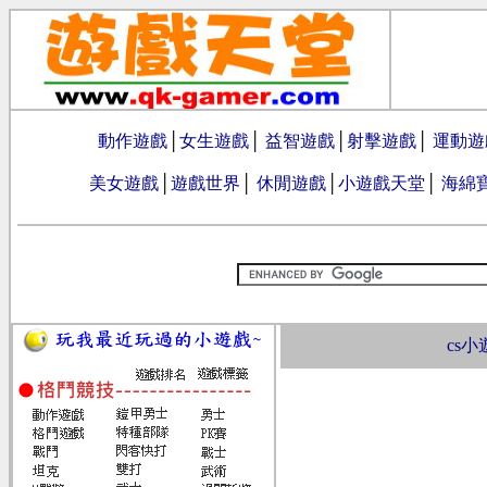
動作遊戲
│
女生遊戲
│
益智遊戲
│
射擊遊戲
│
運動遊
美女遊戲
│
遊戲世界
│
休閒遊戲
│
小遊戲天堂
│
海綿
cs