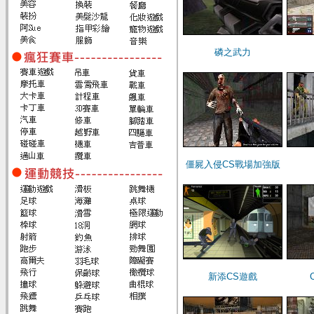
磷之武力
僵屍入侵CS戰場加強版
新添CS遊戲