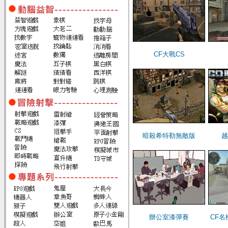
CF大戰CS
暗殺希特勒無敵版
越
辦公室漆彈賽
CF