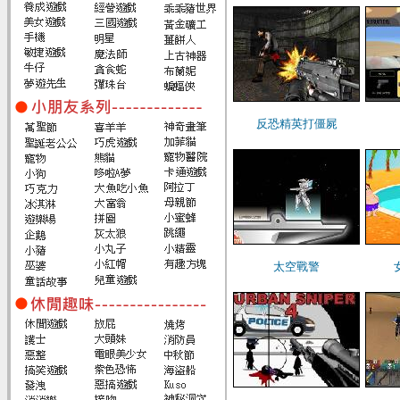
反恐精英打僵屍
太空戰警