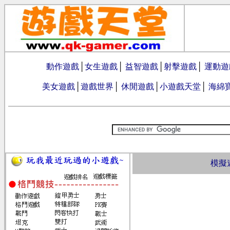
動作遊戲
│
女生遊戲
│
益智遊戲
│
射擊遊戲
│
運動遊
美女遊戲
│
遊戲世界
│
休閒遊戲
│
小遊戲天堂
│
海綿
模擬