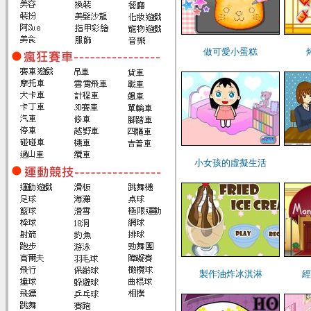
做可愛小蛋糕
小女孩的虛擬生活
製作油炸冰淇淋
經