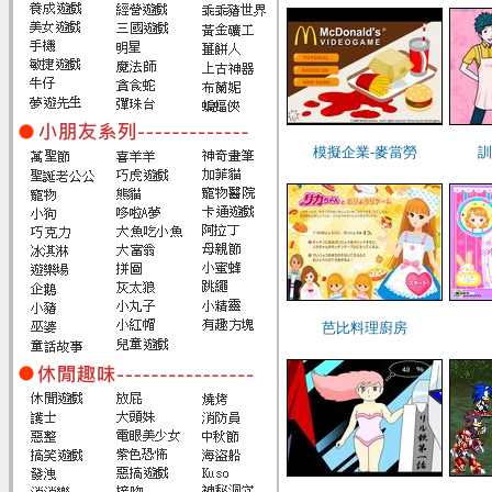
模擬企業-麥當勞
訓
芭比料理廚房