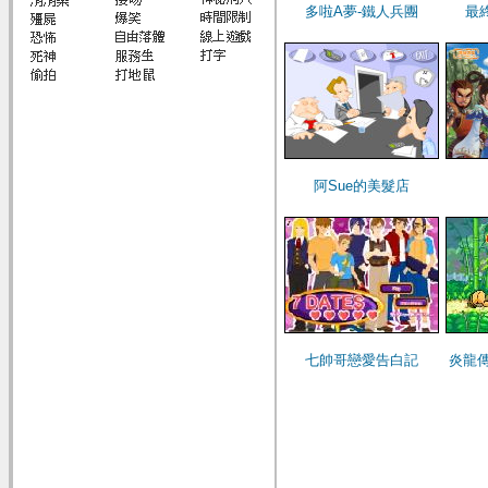
多啦A夢-鐵人兵團
最
阿Sue的美髮店
七帥哥戀愛告白記
炎龍