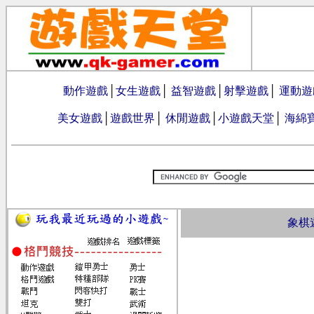
動作遊戲
│
女生遊戲
│
益智遊戲
│
射擊遊戲
│
運動遊
美女遊戲
│
遊戲世界
│
休閒遊戲
│
小遊戲天堂
│
海綿
象棋