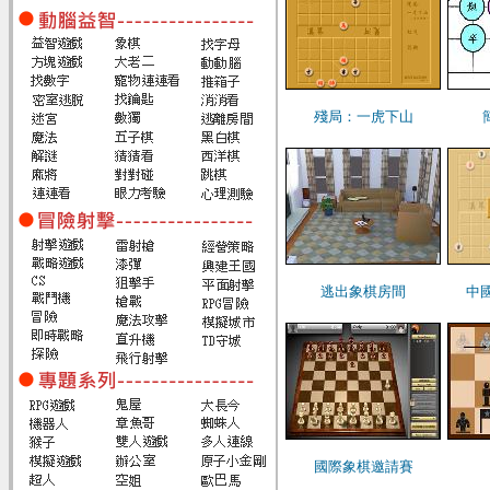
殘局：一虎下山
逃出象棋房間
中
國際象棋邀請賽