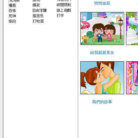
悄悄放屁
給我親親美女
我們的故事