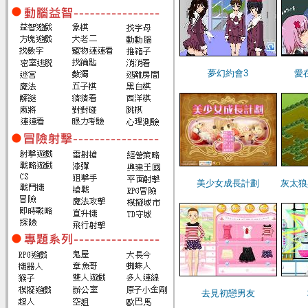
夢幻約會3
愛
美少女成長計劃
灰太狼
去見初戀男友