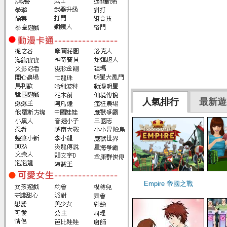
人氣排行
最新遊
Empire 帝國之戰