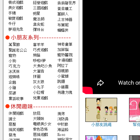
小朋友跳繩
幫