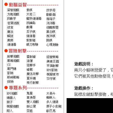
遊戲說明：
兩只小貓咪戀愛了，
它們被其他動物發現
遊戲操作：
鼠標左鍵點擊接吻，