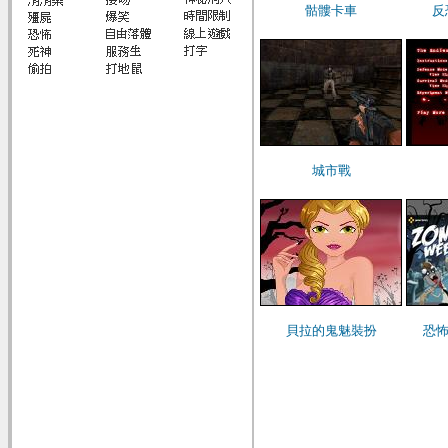
骷髏卡車
反
城市戰
貝拉的鬼魅裝扮
恐怖