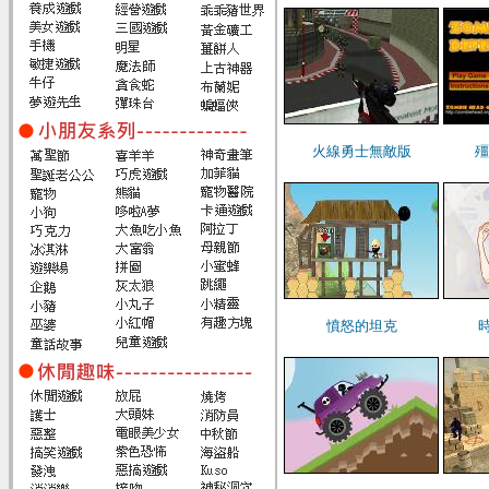
火線勇士無敵版
殭
憤怒的坦克