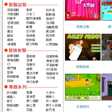
危險之吻
紫
奶瓶娃娃
石器時代
中