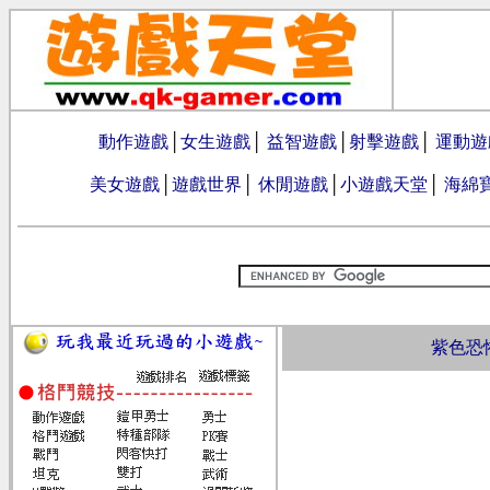
動作遊戲
│
女生遊戲
│
益智遊戲
│
射擊遊戲
│
運動遊
美女遊戲
│
遊戲世界
│
休閒遊戲
│
小遊戲天堂
│
海綿
紫色恐