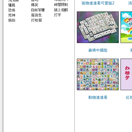
寵物連連看可愛版2
清
麻將中國龍
動物連連看
紅