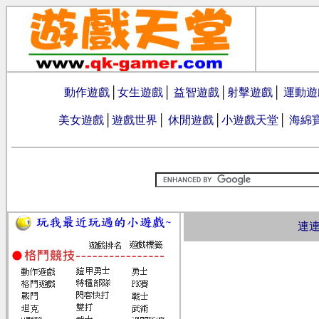
動作遊戲
│
女生遊戲
│
益智遊戲
│
射擊遊戲
│
運動遊
美女遊戲
│
遊戲世界
│
休閒遊戲
│
小遊戲天堂
│
海綿
連