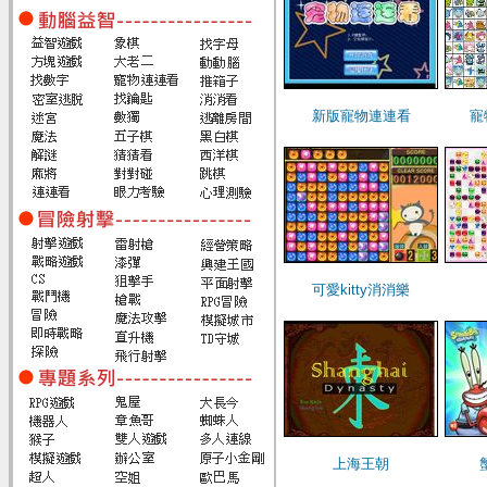
新版寵物連連看
寵
可愛kitty消消樂
上海王朝