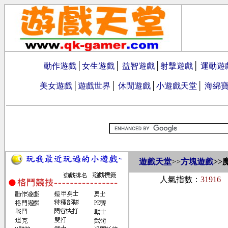
動作遊戲
│
女生遊戲
│
益智遊戲
│
射擊遊戲
│
運動遊
美女遊戲
│
遊戲世界
│
休閒遊戲
│
小遊戲天堂
│
海綿
遊戲天堂
>>
方塊遊戲
>>
人氣指數：
31916