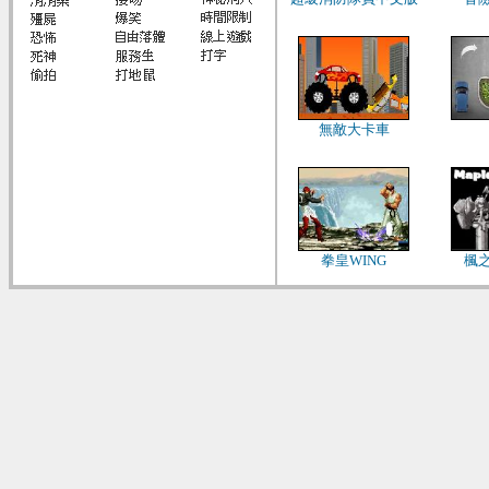
無敵大卡車
拳皇WING
楓