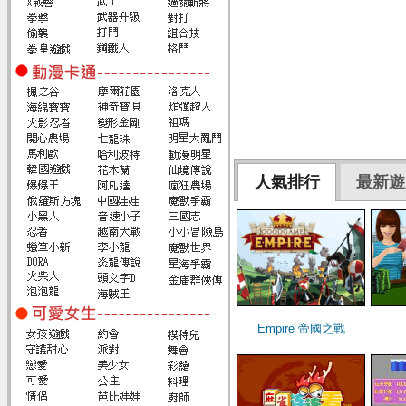
人氣排行
最新遊
Empire 帝國之戰