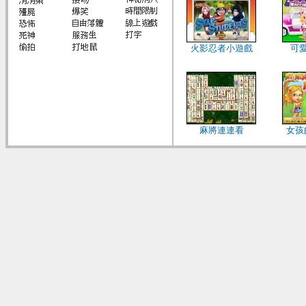
火影忍者小遊戲
可
麻將連連看
女孩