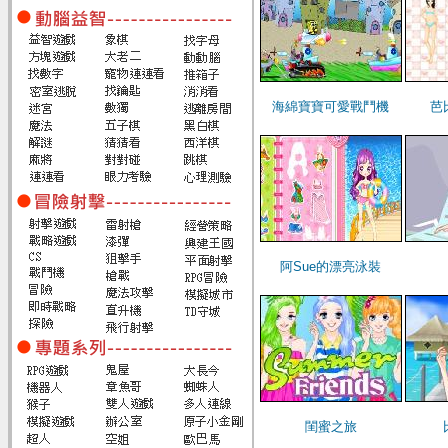
海綿寶寶可愛戰鬥機
芭
阿Sue的漂亮泳裝
閨蜜之旅