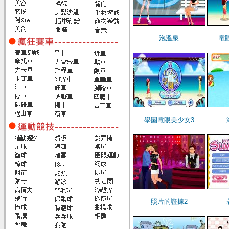
泡溫泉
電
學園電眼美少女3
照片的證據2