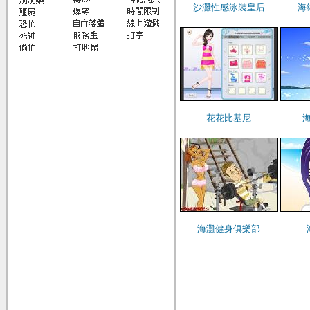
沙灘性感泳裝皇后
海
花花比基尼
海灘健身俱樂部