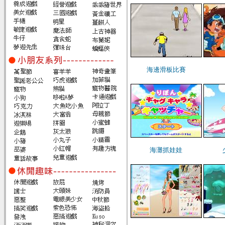
海邊滑板比賽
海灘抓娃娃