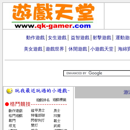
動作遊戲
│
女生遊戲
│
益智遊戲
│
射擊遊戲
│
運動遊
美女遊戲
│
遊戲世界
│
休閒遊戲
│
小遊戲天堂
│
海綿
游