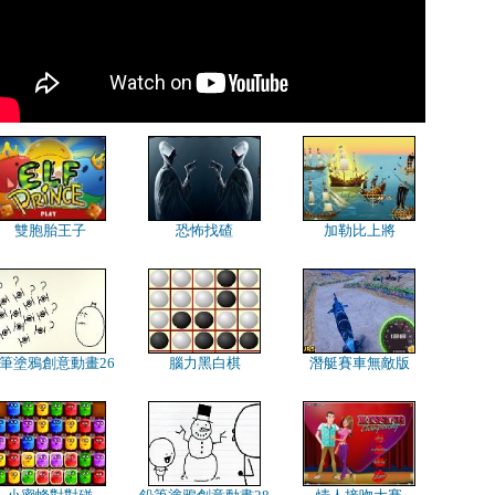
雙胞胎王子
恐怖找碴
加勒比上將
筆塗鴉創意動畫26
腦力黑白棋
潛艇賽車無敵版