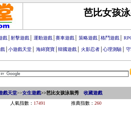
芭比女孩泳
遊戲
│
射擊遊戲
│
運動遊戲
│
賽車遊戲
│
策略遊戲
│
格鬥遊戲
│
R
遊戲
│
小遊戲天堂
│
海綿寶寶
│
韓國遊戲
│
火影忍者
│
心理測驗
│
守
遊戲天堂
>>
女生遊戲
>>
芭比女孩泳裝秀
收藏遊戲
人氣指數：
17491
推薦指數：
260