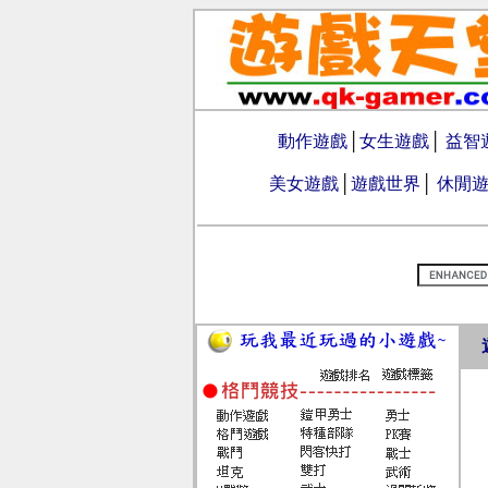
動作遊戲
│
女生遊戲
│
益智
美女遊戲
│
遊戲世界
│
休閒