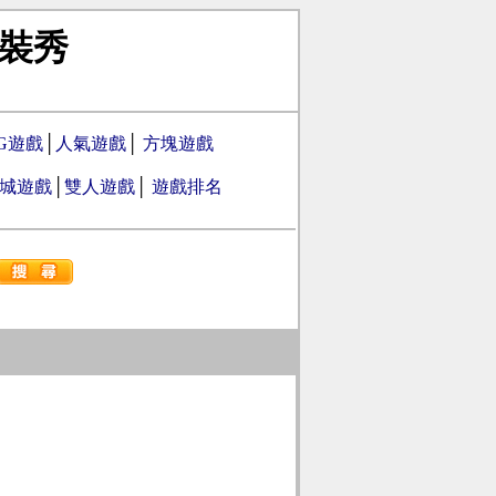
裝秀
PG遊戲
│
人氣遊戲
│
方塊遊戲
城遊戲
│
雙人遊戲
│
遊戲排名