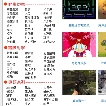
彩虹迷宮吃豆豆
羅馬
月野兔裝扮
皇城
孤軍戰士2
最