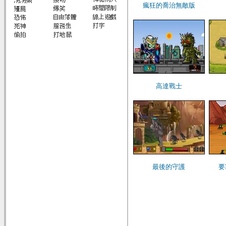
瘋狂的喬治無敵版
高達戰士
最後的守護
要