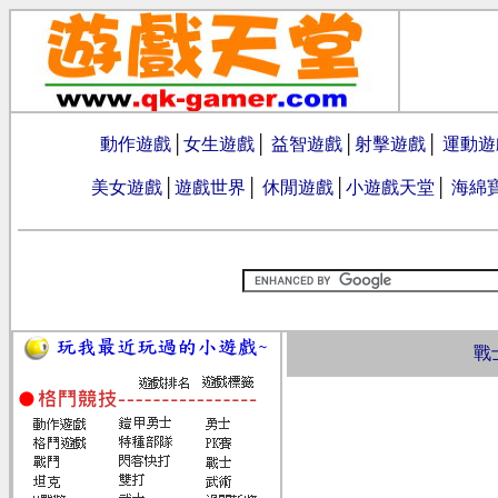
動作遊戲
│
女生遊戲
│
益智遊戲
│
射擊遊戲
│
運動遊
美女遊戲
│
遊戲世界
│
休閒遊戲
│
小遊戲天堂
│
海綿
戰