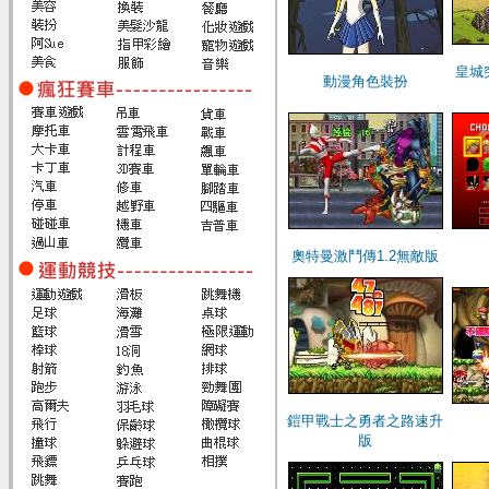
皇城
動漫角色裝扮
奧特曼激鬥傳1.2無敵版
鎧甲戰士之勇者之路速升
版