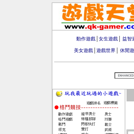
動作遊戲
│
女生遊戲
│
益智
美女遊戲
│
遊戲世界
│
休閒