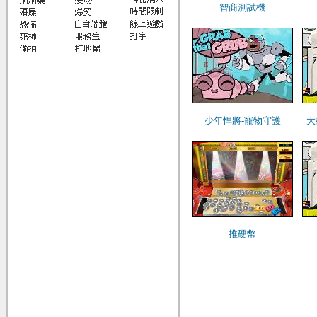
智商測試機
少年悍將-寵物守護
大
推硬幣