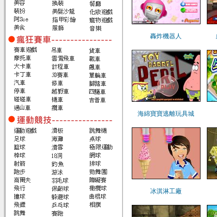
轟炸機器人
海綿寶寶逃離玩具城
冰淇淋工廠