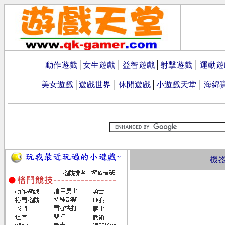
動作遊戲
│
女生遊戲
│
益智遊戲
│
射擊遊戲
│
運動遊
美女遊戲
│
遊戲世界
│
休閒遊戲
│
小遊戲天堂
│
海綿
機