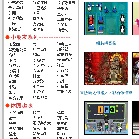
組裝鋼普拉
冒險島之機器人大戰石像怪獸