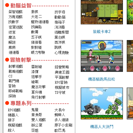
裝載卡車2
機器貓跑馬拉松
機器人大決鬥