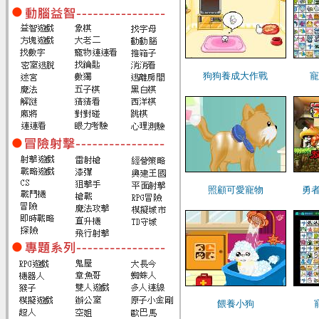
狗狗養成大作戰
寵
照顧可愛寵物
勇
餵養小狗