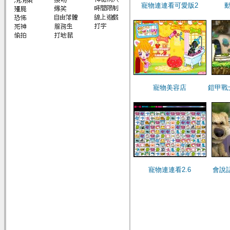
寵物連連看可愛版2
寵物美容店
鎧甲戰
寵物連連看2.6
會說