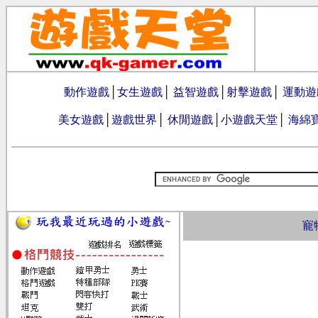
動作遊戲
│
女生遊戲
│
益智遊戲
│
射擊遊戲
│
運動遊
美女遊戲
│
遊戲世界
│
休閒遊戲
│
小遊戲天堂
│
海綿
寵