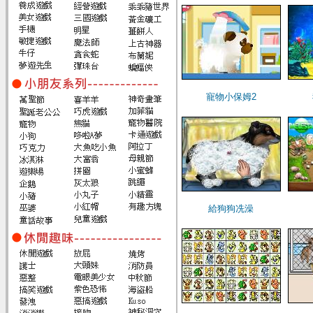
寵物小保姆2
給狗狗冼澡