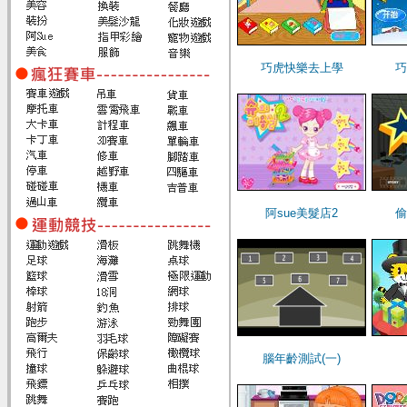
巧虎快樂去上學
巧
阿sue美髮店2
偷
腦年齡測試(一)