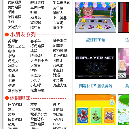
記憶帽子館
追
閃客快打5-超級英雄
美