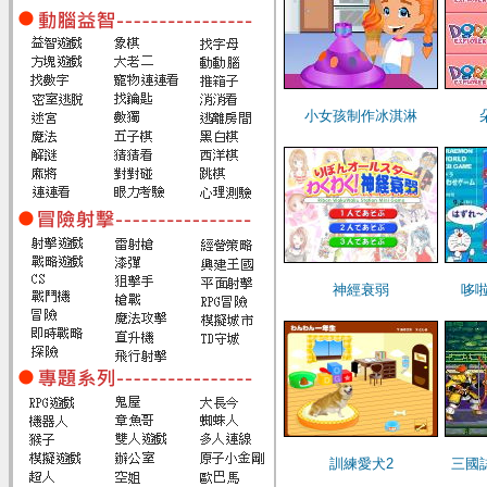
小女孩制作冰淇淋
神經衰弱
哆
訓練愛犬2
三國