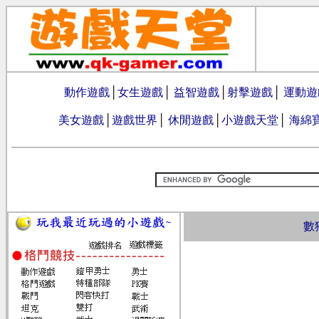
動作遊戲
│
女生遊戲
│
益智遊戲
│
射擊遊戲
│
運動遊
美女遊戲
│
遊戲世界
│
休閒遊戲
│
小遊戲天堂
│
海綿
數