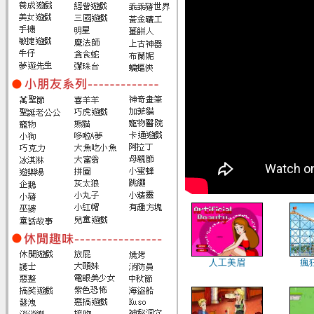
人工美眉
瘋