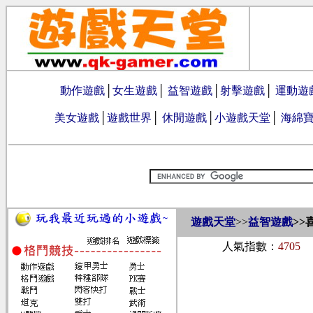
動作遊戲
│
女生遊戲
│
益智遊戲
│
射擊遊戲
│
運動遊
美女遊戲
│
遊戲世界
│
休閒遊戲
│
小遊戲天堂
│
海綿
遊戲天堂
>>
益智遊戲
>>
人氣指數：
4705