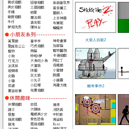
火柴人自殺2
離奇事件2