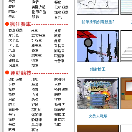
鉛筆塗鴉創意動畫2
鐳射槍王
火柴人戰場