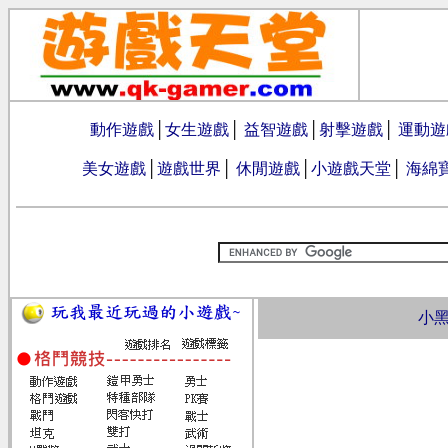
動作遊戲
│
女生遊戲
│
益智遊戲
│
射擊遊戲
│
運動遊
美女遊戲
│
遊戲世界
│
休閒遊戲
│
小遊戲天堂
│
海綿
小