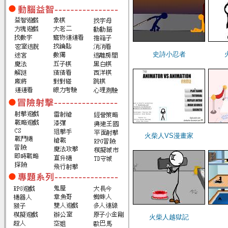
史詩小忍者
火柴人VS漫畫家
火柴人越獄記