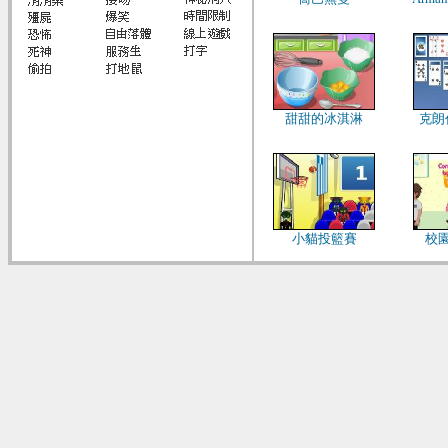
甜甜的冰淇淋
克朗
小貓投籃賽
校