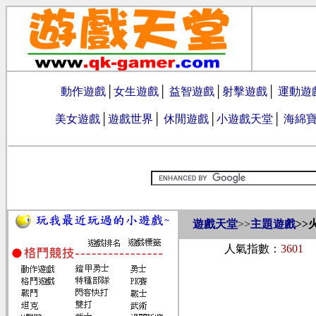
動作遊戲
│
女生遊戲
│
益智遊戲
│
射擊遊戲
│
運動遊
美女遊戲
│
遊戲世界
│
休閒遊戲
│
小遊戲天堂
│
海綿
遊戲天堂
>>
主題遊戲
>>
人氣指數：
3601