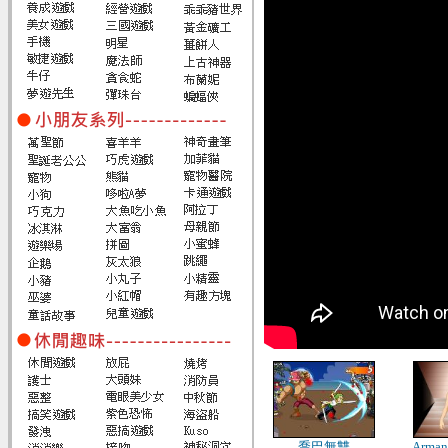
喬巴無雙
Arm