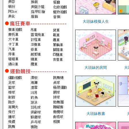
大頭妹模擬人生
大頭妹的房間
大
大頭妹教書