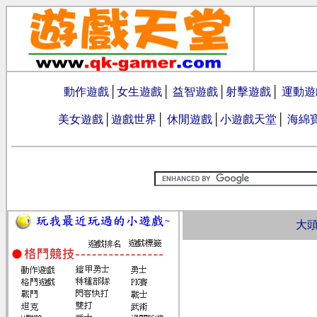
動作遊戲
│
女生遊戲
│
益智遊戲
│
射擊遊戲
│
運動遊
美女遊戲
│
遊戲世界
│
休閒遊戲
│
小遊戲天堂
│
海綿
大