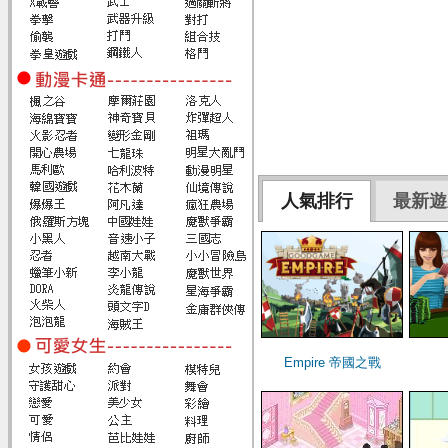
人氣排行
最新遊
Empire 帝國之戰