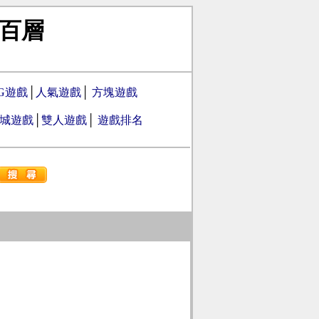
百層
PG遊戲
│
人氣遊戲
│
方塊遊戲
城遊戲
│
雙人遊戲
│
遊戲排名