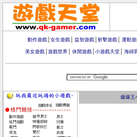
動作遊戲
│
女生遊戲
│
益智遊戲
│
射擊遊戲
│
運動遊
美女遊戲
│
遊戲世界
│
休閒遊戲
│
小遊戲天堂
│
海綿
爆爆王