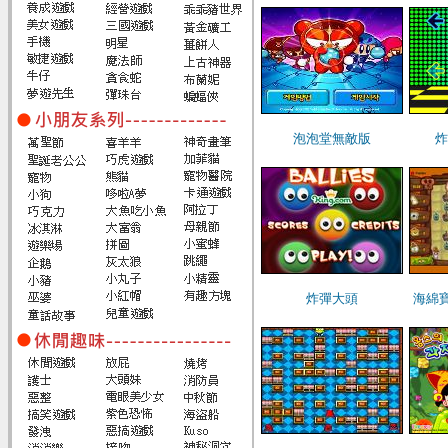
泡泡堂無敵版
炸
炸彈大頭
海綿