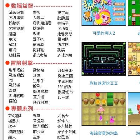
可愛炸彈人2
彩虹迷宮吃豆豆
海綿寶寶泡泡島
泡