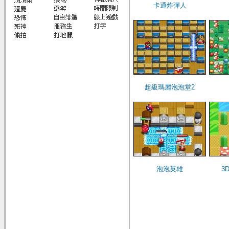
卡通炸彈人
超級瑪麗泡泡堂2
泡泡英雄
3