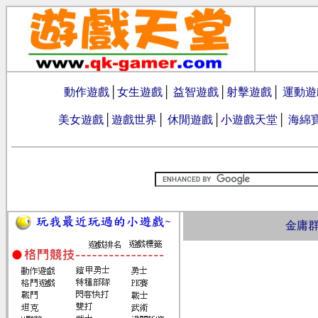
動作遊戲
│
女生遊戲
│
益智遊戲
│
射擊遊戲
│
運動遊
美女遊戲
│
遊戲世界
│
休閒遊戲
│
小遊戲天堂
│
海綿
金庸