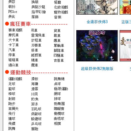
金庸群俠傳3
盜版
超級群俠傳2無敵版