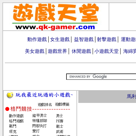
動作遊戲
│
女生遊戲
│
益智遊戲
│
射擊遊戲
│
運動遊
美女遊戲
│
遊戲世界
│
休閒遊戲
│
小遊戲天堂
│
海綿
馬