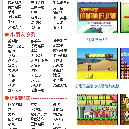
瑪莉兄弟3.0
超級瑪麗之沙漠冒險無敵版