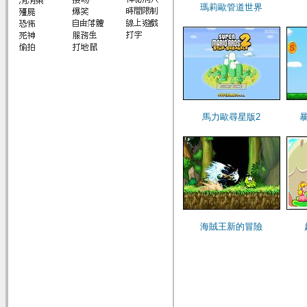
瑪莉歐管道世界
馬力歐尋星版2
海賊王新的冒險