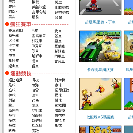
超級馬里奧卡丁車
超
卡通明星淘汰賽
馬
七龍珠VS瑪麗奧
超