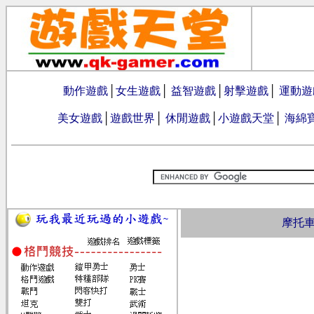
動作遊戲
│
女生遊戲
│
益智遊戲
│
射擊遊戲
│
運動遊
美女遊戲
│
遊戲世界
│
休閒遊戲
│
小遊戲天堂
│
海綿
摩托