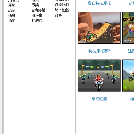
瘋狂特技摩托
超
特技摩托賽2
逃
摩托狂飆
極