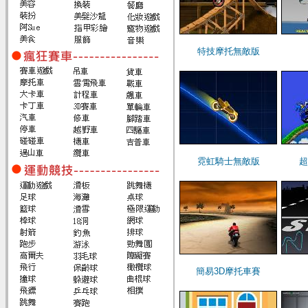
特技摩托無敵版
霓虹騎士無敵版
超
簡易3D摩托車賽