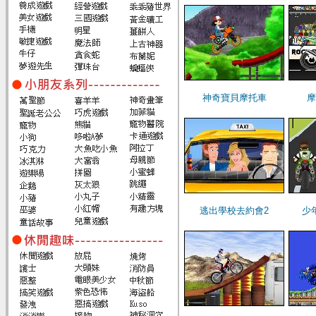
神奇寶貝摩托車
摩
逃出學校去約會2
少