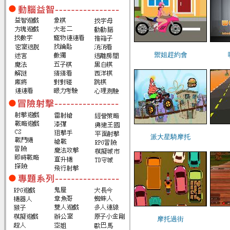
禦姐趕約會
派大星騎摩托
摩托過街