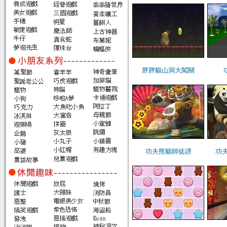
胖胖貓山洞大闖關
功夫熊貓師徒譜
功