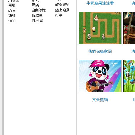
牛奶糖果連連看
功
熊貓保衛家園
功
文藝熊貓