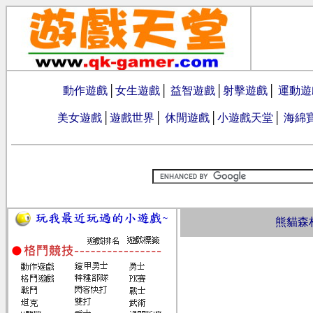
動作遊戲
│
女生遊戲
│
益智遊戲
│
射擊遊戲
│
運動遊
美女遊戲
│
遊戲世界
│
休閒遊戲
│
小遊戲天堂
│
海綿
熊貓森