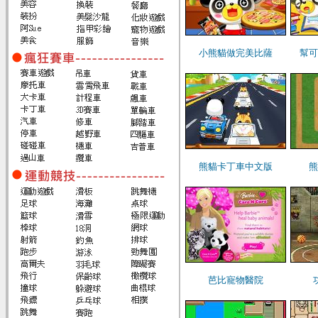
小熊貓做完美比薩
幫可
熊貓卡丁車中文版
熊
芭比寵物醫院